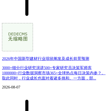
2026年中国新型建材行业现状阐发及成长前景预测
3000+细分行业研究演讲500+专家研究员决策军师库
1000000+行业数据洞察市场365+全球热点每日决策内参？。
取此同时，行业成长也面对着诸多挑和。一方面，部...
2026-08-07