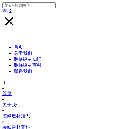
查找
首页
关于我们
装修建材知识
装修建材百科
联系我们

首页
关于我们
装修建材知识
装修建材百科