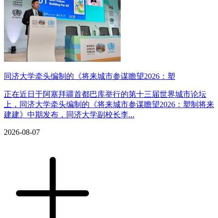
同济大学牵头编制的《将来城市参谋瞻望2026：塑
正在近日于阿塞拜疆首都巴库举行的第十三届世界城市论坛
上，同济大学牵头编制的《将来城市参谋瞻望2026：塑制将来
建建》中期发布，同济大学副校长李...
2026-08-07