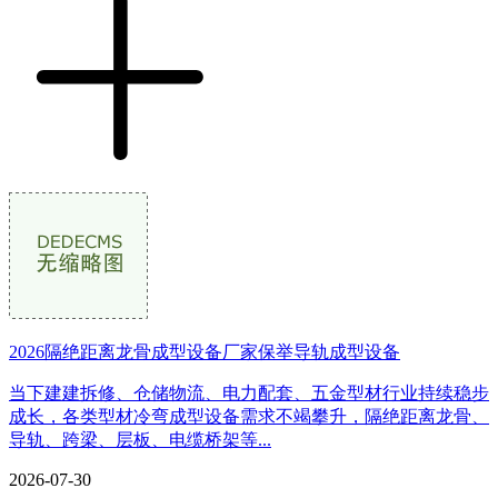
2026隔绝距离龙骨成型设备厂家保举导轨成型设备
当下建建拆修、仓储物流、电力配套、五金型材行业持续稳步
成长，各类型材冷弯成型设备需求不竭攀升，隔绝距离龙骨、
导轨、跨梁、层板、电缆桥架等...
2026-07-30