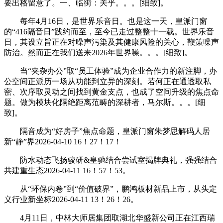
要出格留意了。一、临街：关乎。。。[细致]。
每年4月16日，是世界乐音日。也是这一天，皇派门窗
的“416隔音日”践约而至，至今已走过整整十一载。世界乐音
日，其设立旨正在对噪声污染及其健康风险的关心，鞭策噪声
防治。然而正在我们送来2026年世界噪。。。[细致]。
当“夹杂办公”取“员工体验”成为企业合作力的新注脚，办
公空间正派历一场从功能到立异的深刻。若何正在通透取私
密、次序取灵动之间找到黄金支点，也成了空间升级的焦点命
题。做为模块化隔绝距离范畴的深耕者，马尔斯。。。[细
致]。
隔音成为“好房子”焦点命题，皇派门窗朱梦思解码人居
新“静”界2026-04-10 16！27！17！
防水动态飞扬骏研&皇驰结合尝试室揭牌典礼，强强结合
共建重生态2026-04-11 16！57！53。
从“环保内卷”到“价值破界”，鹏鸿板材新品上市，从头定
义行业新坐标2026-04-11 13！26！26。
4月11日，中林大师居集团取湖北华盛新公司正在江西瑞