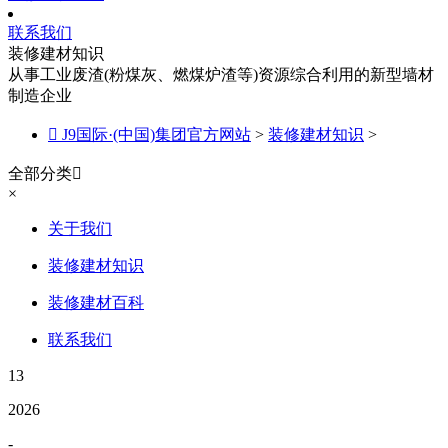
联系我们
装修建材知识
从事工业废渣(粉煤灰、燃煤炉渣等)资源综合利用的新型墙材
制造企业

J9国际·(中国)集团官方网站
>
装修建材知识
>
全部分类

×
关于我们
装修建材知识
装修建材百科
联系我们
13
2026
-