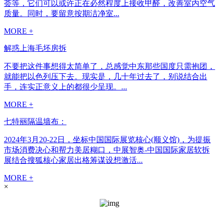
荟等，它们可以或许正在必然程度上接收甲醛，改善室内空气
质量。同时，要留意按期洁净室...
MORE +
解惑上海毛坯房拆
不要把这件事想得太简单了，总感觉中东那些国度只需抱团，
就能把以色列压下去。现实是，几十年过去了，别说结合出
手，连实正意义上的都很少呈现。...
MORE +
七特丽隔温墙布：
2024年3月20-22日，坐标中国国际展览核心(顺义馆)，为提振
市场消费决心和帮力美居糊口，中展智奥-中国国际家居软拆
展结合搜狐核心家居出格筹谋设想激活...
MORE +
×