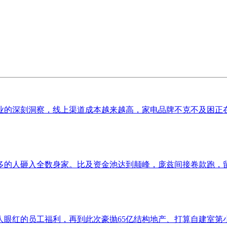
的深刻洞察，线上渠道成本越来越高，家电品牌不克不及困正在价
的人砸入全数身家。比及资金池达到颠峰，庞兹间接卷款跑，留下
眼红的员工福利，再到此次豪抛65亿结构地产、打算自建室第小区