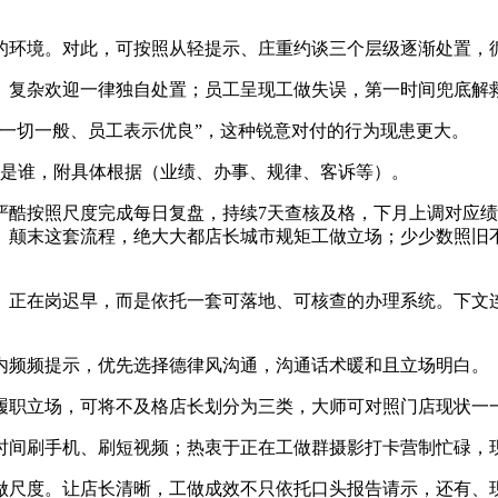
环境。对此，可按照从轻提示、庄重约谈三个层级逐渐处置，
复杂欢迎一律独自处置；员工呈现工做失误，第一时间兜底解救
切一般、员工表示优良”，这种锐意对付的行为现患更大。
是谁，附具体根据（业绩、办事、规律、客诉等）。
酷按照尺度完成每日复盘，持续7天查核及格，下月上调对应绩
。颠末这套流程，绝大大都店长城市规矩工做立场；少少数照旧
正在岗迟早，而是依托一套可落地、可核查的办理系统。下文连
频频提示，优先选择德律风沟通，沟通话术暖和且立场明白。
职立场，可将不及格店长划分为三类，大师可对照门店现状一
间刷手机、刷短视频；热衷于正在工做群摄影打卡营制忙碌，现
尺度。让店长清晰，工做成效不只依托口头报告请示，还有、