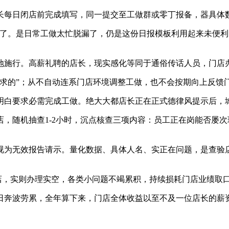
每日闭店前完成填写，同一提交至工做群或零丁报备，器具体
。是日常工做太忙脱漏了，仍是这份日报模板利用起来未便利
施行。高薪礼聘的店长，现实感化等同于通俗传话人员，门店
的”；从不自动连系门店环境调整工做，也不会按期向上反馈
白要求必需完成工做。绝大大都店长正在正式德律风提示后，
随机抽查1-2小时，沉点核查三项内容：员工正在岗能否屡次
为无效报告请示。量化数据、具体人名、实正在问题，是查验店
店，实则办理实空，各类小问题不竭累积，持续损耗门店业绩取
奔波劳累，全年算下来，门店全体收益以至不及一位店长的薪