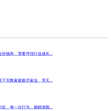
钱和，需要寻找行业成长...
无数家庭败尽家业、哭天...
，每一次行为，都精准戳...