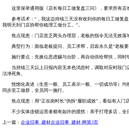
这里保举通用版《店长每日工做复盘三问》，要求所有店长
参考话术：“，我这边持续三天没有收到你的每日工做复盘了
我明天到门店协帮你梳理工做分工。”。
焦点现患：门店贫乏两头办理层，老板的指令无法无效落地
典型行为：面临老板提问、员工求帮，启齿永久是“老板要求
施行要点：先换位思虑赐与台阶，再自动供给帮扶，同时明
当持续三天以上日报内容无本色消息时，调取对应时段门店，
洁净死角。
恍惚化表述（生意一般、员工表示一般、一切成功等）均视
同步至工做群，全员同一施行。
焦点现患：用“正在岗时长”伪拆“履职成效”，看似有人门
不少实体连锁运营者都有如许的搅扰：亲手打理多店，全日
上一篇：
企业旧事_建材企业旧事_建材-网第3页