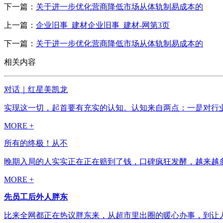
下一篇：
关于进一步优化营商降低市场从体轨制易成本的
上一篇：
企业旧事_建材企业旧事_建材-网第3页
下一篇：
关于进一步优化营商降低市场从体轨制易成本的
相关内容
对话｜红星美凯龙
实现这一切，起首要有充实的认知。认知来自两点：一是对行业
MORE +
所有的终极！从不
晚期入局的人实实正在正在赔到了钱，口碑疯狂发酵，越来越多
MORE +
先员工后外人胖东
比来全网都正在热议胖东来，从超市里出圈的暖心办事，到让人