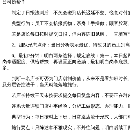
公司协帮？
制定了日报法则后，不免会碰到店长迟延不交、锐意对付的
典型行为：员工不会拾掇货物，亲身上手操做；顾客胶葛、
若是店长每日按时提交日报，但内容陈旧见解，一直填写“一
2。团队形态点评：当日分析表示最优、待改良的员工别离
6。最初7分钟：明白两条选择，规定底线：第一，本日起严
岗亭适配度。供给帮扶，再设置正向激励，最初明白岗亭底线
多。
判断一名店长可否为门店创制价值，从来不是看加班时长、
及分层管控法子，当天就能落地施行。
若店长持续三天未按要求提交每日复盘内容，不要正在群内
连系大量连锁门店办事经验，分析工做形态、办理能力、履
典型行为：每日按时上下班，日常巡店流于形式，大部门时
施行要点：只陈述客不雅现实，不外往问题，明白后续工做